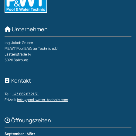
Unternehmen

Ing. Jakob Gruber
P & WT Pool & Water Technic e.U.
Lastenstraße 14
5020 Salzburg
Kontakt

Tel.:
+43 662 87 21 31
E-Mail:
info@pool-water-technic.com
Öffnungszeiten

September - März